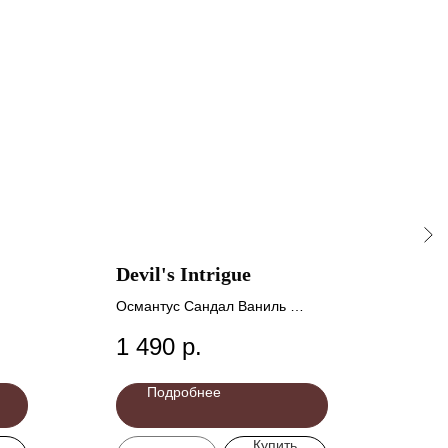
Devil's Intrigue
Wan
Османтус Сандал Ваниль
Скра
1 490
р.
39
Подробнее
Купить