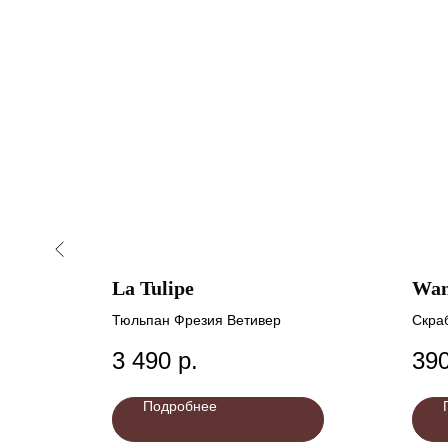
La Tulipe
Wan
й
Тюльпан Фрезия Ветивер
Скра
3 490
р.
39
Подробнее