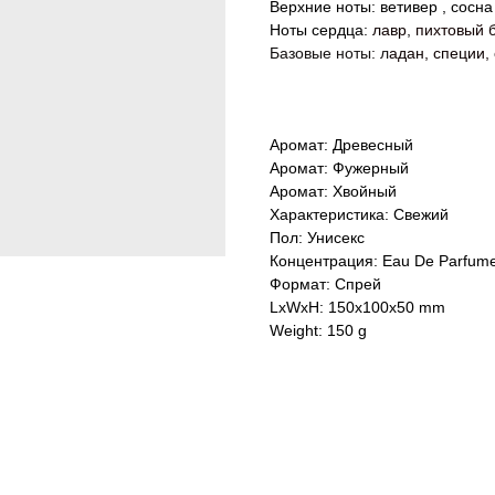
Верхние ноты: ветивер , сосна
Ноты сердца:
лавр
,
пихтовый 
Базовые ноты:
л
адан
,
специи
,
Аромат: Древесный
Аромат: Фужерный
Аромат: Хвойный
Характеристика: Свежий
Пол: Унисекс
Концентрация: Eau De Parfum
Формат: Спрей
LxWxH: 150x100x50 mm
Weight: 150 g