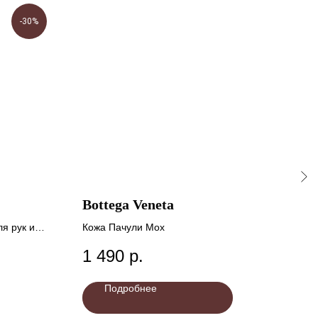
-30%
Bottega Veneta
Ea
я рук и
Кожа Пачули Мох
Берг
1 490
р.
1 
Подробнее