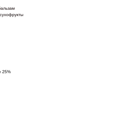
бальзам
сухофрукты
e 25%