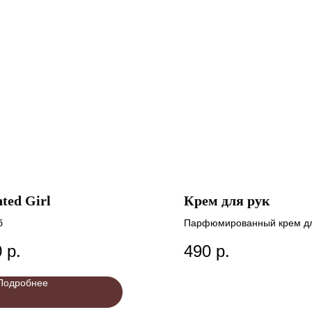
ted Girl
Крем для рук
б
Парфюмированный крем дл
тела
0
р.
490
р.
Подробнее