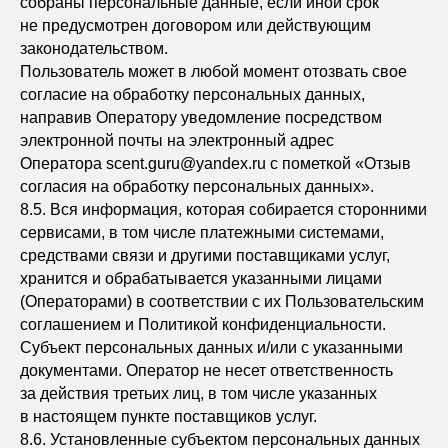
собраны персональные данные, если иной срок
не предусмотрен договором или действующим
законодательством.
Пользователь может в любой момент отозвать свое
согласие на обработку персональных данных,
направив Оператору уведомление посредством
Навигация
Каталог
электронной почты на электронный адрес
Оператора scent.guru@yandex.ru с пометкой «Отзыв
Где купить
Парфюм
согласия на обработку персональных данных».
О нас
Косметика
8.5. Вся информация, которая собирается сторонними
Блог
Для дома
сервисами, в том числе платежными системами,
средствами связи и другими поставщиками услуг,
Доставка и оплата
хранится и обрабатывается указанными лицами
Контакты
(Операторами) в соответствии с их Пользовательским
Отзывы
соглашением и Политикой конфиденциальности.
Субъект персональных данных и/или с указанными
документами. Оператор не несет ответственность
Политика конфиденциальности
за действия третьих лиц, в том числе указанных
Пользовательское соглашение
в настоящем пункте поставщиков услуг.
8.6. Установленные субъектом персональных данных
Индивидуальный Предприниматель Глушков Валерий Федорович