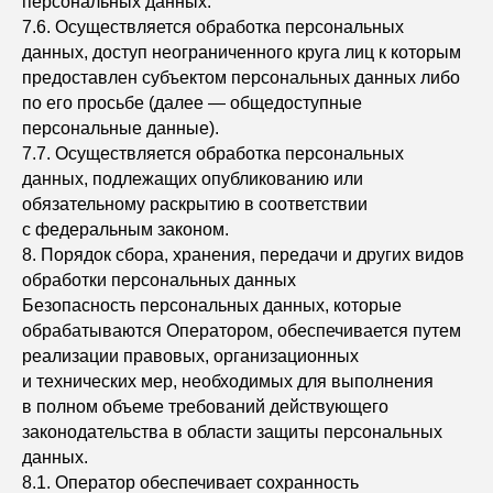
персональных данных.
7.6. Осуществляется обработка персональных
данных, доступ неограниченного круга лиц к которым
предоставлен субъектом персональных данных либо
по его просьбе (далее — общедоступные
персональные данные).
7.7. Осуществляется обработка персональных
данных, подлежащих опубликованию или
обязательному раскрытию в соответствии
с федеральным законом.
8. Порядок сбора, хранения, передачи и других видов
О
ткрыты
обработки персональных данных
к партнёрству
Безопасность персональных данных, которые
обрабатываются Оператором, обеспечивается путем
и новым
реализации правовых, организационных
возможностям
и технических мер, необходимых для выполнения
в полном объеме требований действующего
Санкт‑Петербург
законодательства в области защиты персональных
Литовская улица, 10 — Яндекс Карты
данных.
8.1. Оператор обеспечивает сохранность